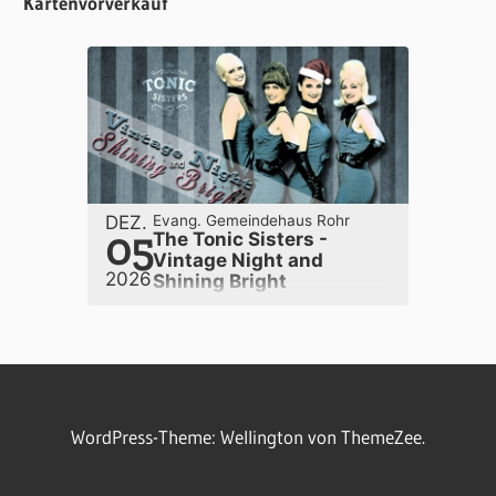
Kartenvorverkauf
DEZ.
Evang. Gemeindehaus Rohr
05
The Tonic Sisters -
Vintage Night and
2026
Shining Bright
WordPress-Theme: Wellington von ThemeZee.