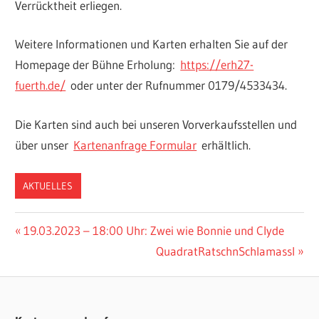
Verrücktheit erliegen.
Weitere Informationen und Karten erhalten Sie auf der
Homepage der Bühne Erholung:
https://erh27-
fuerth.de/
oder unter der Rufnummer 0179/4533434.
Die Karten sind auch bei unseren Vorverkaufsstellen und
über unser
Kartenanfrage Formular
erhältlich.
AKTUELLES
Beitragsnavigation
Vorheriger
19.03.2023 – 18:00 Uhr: Zwei wie Bonnie und Clyde
Beitrag:
Nächster
QuadratRatschnSchlamassl
Beitrag: