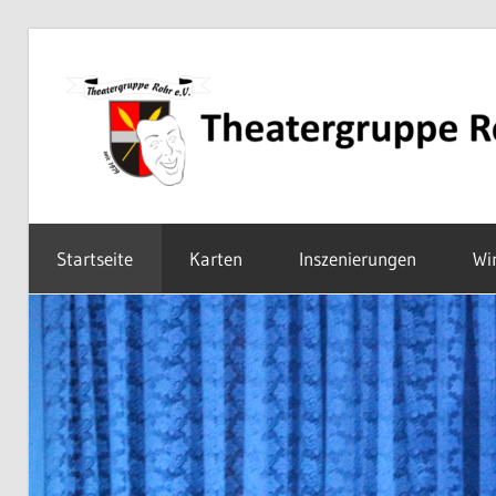
Zum
Inhalt
springen
Mundarttheater
in
Startseite
Karten
Inszenierungen
Wi
Mittelfranken