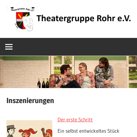
Zum
Inhalt
springen
Mundarttheater
Theatergrupp
in
Mittelfranken
Rohr
e.V.
Inszenierungen
Der erste Schritt
Ein selbst entwickeltes Stück