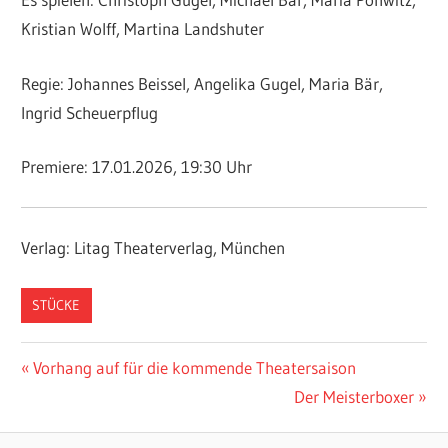
Kristian Wolff, Martina Landshuter
Regie: Johannes Beissel, Angelika Gugel, Maria Bär,
Ingrid Scheuerpflug
Premiere: 17.01.2026, 19:30 Uhr
Verlag: Litag Theaterverlag, München
STÜCKE
Beitragsnavigation
Vorheriger
Vorhang auf für die kommende Theatersaison
Beitrag:
Nächster
Der Meisterboxer
Beitrag: