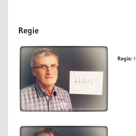
Regie
Regie:
H