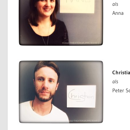
als
Anna
Christi
als
Peter S