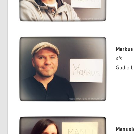
Markus 
als
Gudio L
Manuela