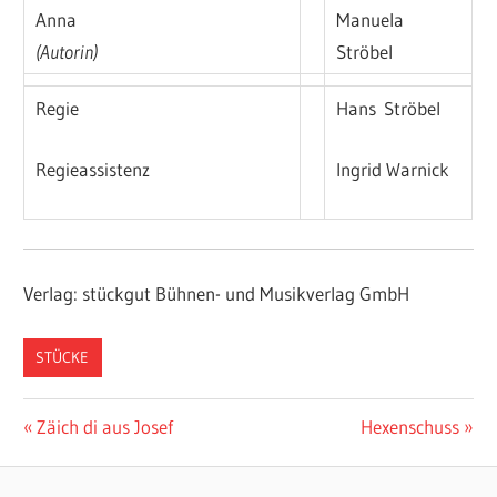
Anna
Manuela
(Autorin)
Ströbel
Regie
Hans Ströbel
Regieassistenz
Ingrid Warnick
Verlag: stückgut Bühnen- und Musikverlag GmbH
STÜCKE
Beitragsnavigation
Vorheriger
Nächster
Zäich di aus Josef
Hexenschuss
Beitrag:
Beitrag: