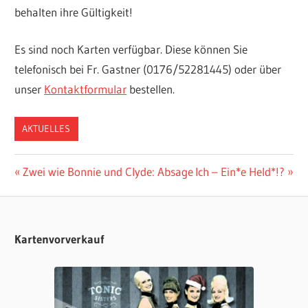
behalten ihre Gültigkeit!
Es sind noch Karten verfügbar. Diese können Sie
telefonisch bei Fr. Gastner (0176/52281445) oder über
unser
Kontaktformular
bestellen.
AKTUELLES
Beitragsnavigation
Vorheriger
Nächster
Zwei wie Bonnie und Clyde: Absage
Ich – Ein*e Held*!?
Beitrag:
Beitrag:
Kartenvorverkauf