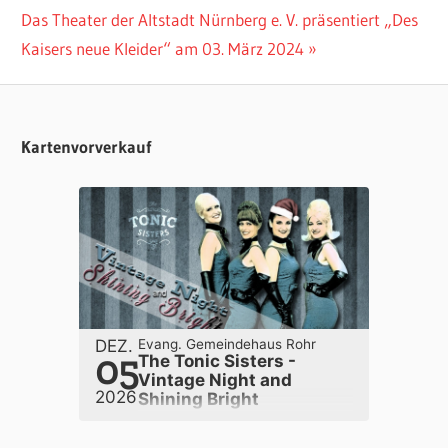
Nächster
Das Theater der Altstadt Nürnberg e. V. präsentiert „Des
Beitrag:
Kaisers neue Kleider“ am 03. März 2024
Kartenvorverkauf
DEZ.
Evang. Gemeindehaus Rohr
05
The Tonic Sisters -
Vintage Night and
2026
Shining Bright