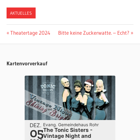
AKTUELLES
Beitragsnavigation
Vorheriger
Nächster
Theatertage 2024
Bitte keine Zuckerwatte. – Echt?
Beitrag:
Beitrag:
Kartenvorverkauf
DEZ.
Evang. Gemeindehaus Rohr
05
The Tonic Sisters -
Vintage Night and