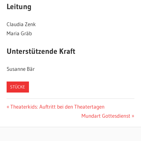
Leitung
Claudia Zenk
Maria Gräb
Unterstützende Kraft
Susanne Bär
STÜCKE
Beitragsnavigation
Vorheriger
Theaterkids: Auftritt bei den Theatertagen
Beitrag:
Nächster
Mundart Gottesdienst
Beitrag: