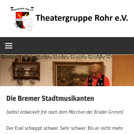
Zum
Inhalt
springen
Mundarttheater
Theatergrupp
in
Mittelfranken
Rohr
e.V.
Die Bremer Stadtmusikanten
(selbst entwickelt frei nach dem Märchen der Brüder Grimm)
Der Esel schleppt schwer. Sehr schwer. Bis er nicht mehr