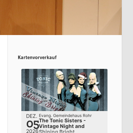
Kartenvorverkauf
DEZ.
Evang. Gemeindehaus Rohr
05
The Tonic Sisters -
Vintage Night and
2026
Shining Bright